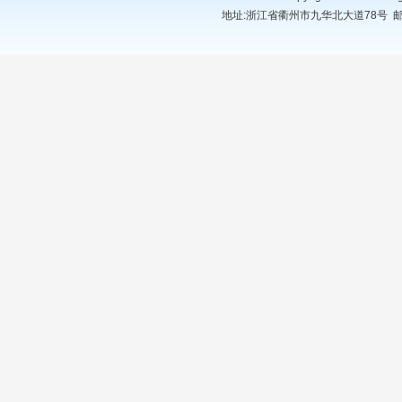
地址:浙江省衢州市九华北大道78号 邮编:324