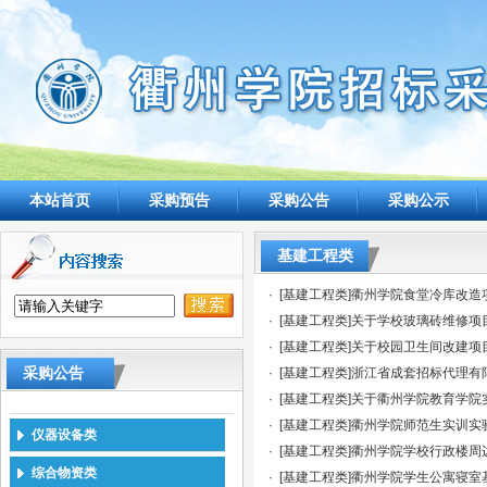
本站首页
采购预告
采购公告
采购公示
基建工程类
·
[基建工程类]衢州学院食堂冷库改
·
[基建工程类]关于学校玻璃砖维修
·
[基建工程类]关于校园卫生间改建
采购公告
·
[基建工程类]浙江省成套招标代理有
·
[基建工程类]关于衢州学院教育学
·
[基建工程类]衢州学院师范生实训
仪器设备类
·
[基建工程类]衢州学院学校行政楼
综合物资类
·
[基建工程类]衢州学院学生公寓寝