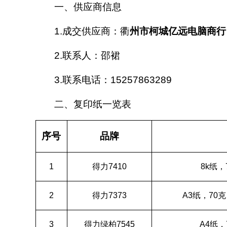
一、供应商信息
1.
成交供应商：衢
州市柯城亿远电脑商行
2.
联系人：邵裙
3.
联系电话：
15257863289
二、复印纸一览表
序号
品牌
1
得力
7410
8k
纸，
2
得力
7373
A3
纸，
70
克
3
得力绿柏
7545
A4
纸，