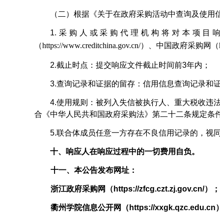
（二）
根据《关于在政府采购活动中查询及使用信
1.采购人或采购代理机构将对本项目
（
https://www.creditchina.gov.cn/
）、中国政府采购网（
2.截止时点：提交响应文件截止时间前3年内；
3.查询记录和证据的留存：信用信息查询记录和
4.使用规则：被列入失信被执行人、重大税收违
合《中华人民共和国政府采购法》第二十二条规定条
5.联合体成员任意一方存在不良信用记录的，视
十
、
响应
人在响应过程中的一切费用自负。
十
一
、本公告发布网址：
浙江政府采
购网
（
http
s
://zfcg.czt.zj.gov.cn/
）
；
衢州学院信息公开网（http
s
://xxgk.qzc.edu.c